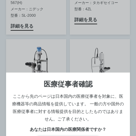
567(H)
メーカー：タカギセイコー
メーカー：ニデック
型番：4ZL
型番：SL-2000
詳細を見る
詳細を見る
医療従事者確認
ここから先のページは日本国内の医療従事者を対象に、医
療機器等の商品情報を提供しています。
一般の方や国外の
診察室
スリットランプ
診察室
スリットランプ
医療従事者に対する情報提供を目的としたものではありま
スリットランプマイクロ
スリットランプ SL-220
せん。ご了承ください。
スコープ 700GL
寸法：-
あなたは日本国内の医療関係者ですか？
メーカー：カールツァイス
寸法：-