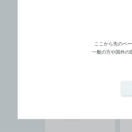
診察室
診
ハンディ・手持ち検査機器
ハ
ハンドヘルドレフケラトメー
ス
タ HandyRef-K
ー
ここから先のペー
寸法：206(W) x 181(D) x 224(H)
寸法：
一般の方や国外の
メーカー：ニデック
メ
型番：HandyRef-K
型番
詳細を見る
詳