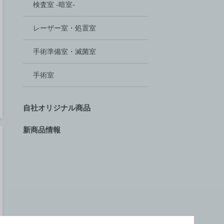
検査室 -暗室-
レーザー室‏・処置室
手術準備室・滅菌室
手術室
自社オリジナル商品
新商品情報