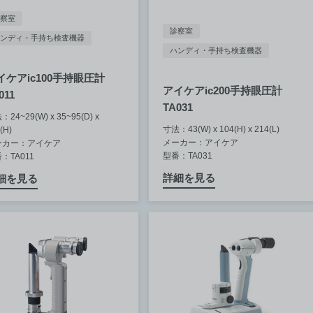
察室
診察室
ンディ・手持ち検査機器
ハンディ・手持ち検査機器
イケアic100手持眼圧計
アイケアic200手持眼圧計
011
TA031
24~29(W) x 35~95(D) x
寸法：43(W) x 104(H) x 214(L)
(H)
メーカー：アイケア
ーカー：アイケア
型番：TA031
：TA011
詳細を見る
細を見る