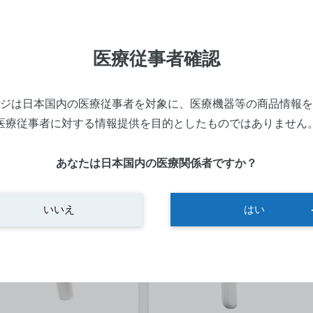
察室
診察室
ンディ・手持ち検査機器
ハンディ・手持ち検査機器
医療従事者確認
ポットビジョンスクリーナ
AccuPen
寸法：184(W) x 32(D) x 32(H)
ジは日本国内の医療従事者を対象に、医療機器等の商品情報を
メーカー：ACCUTOME
152(W) x 203(D) x 102(H)
型番：Accupen
医療従事者に対する情報提供を目的としたものではありません
ーカー：ウェルチ・アレン
：AU-VS100S-J
詳細を見る
細を見る
あなたは日本国内の医療関係者ですか？
いいえ
はい