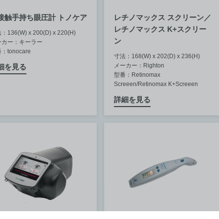
接触手持ち眼圧計 トノケア
レチノマックス スクリーン／
レチノマックス K+スクリー
136(W) x 200(D) x 220(H)
ン
ーカー：キーラー
：tonocare
寸法：168(W) x 202(D) x 236(H)
メーカー：Righton
細を見る
型番：Retinomax
Screeen/Retinomax K+Screeen
詳細を見る