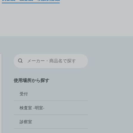
使用場所から探す
受付
検査室 -明室-
診察室