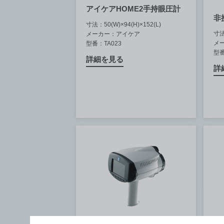
アイケアHOME2手持眼圧計
非
寸法：50(W)×94(H)×152(L)
寸法：
メーカー：アイケア
メ
型番：TA023
型番
詳細を見る
詳