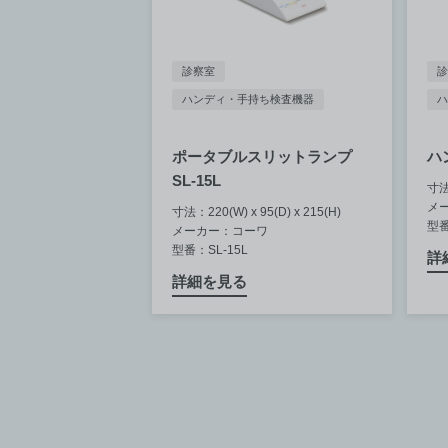
診察室
診
ハンディ・手持ち検査機器
ハ
ポータブルスリットランプ
ハ
SL-15L
寸法：
メ
寸法：220(W) x 95(D) x 215(H)
型番
メーカー：コーワ
型番：SL-15L
詳
詳細を見る