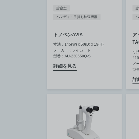
診察室
診
ハンディ・手持ち検査機器
ハ
トノペンAVIA
ア
TA
寸法：145(W) x 50(D) x 19(H)
メーカー：ライカート
寸法：
型番：AU-230650Q-S
215
メ
詳細を見る
型番
詳