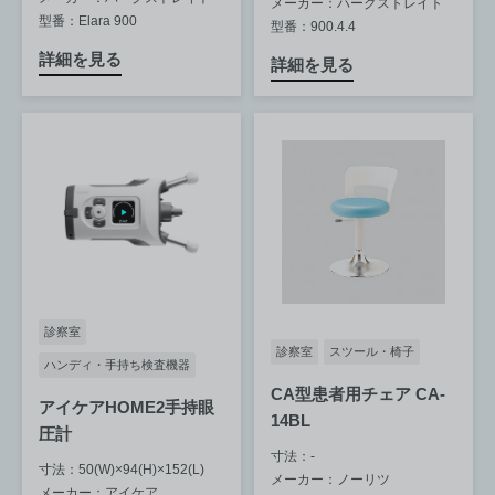
メーカー：ハーグストレイト
型番：Elara 900
型番：900.4.4
詳細を見る
詳細を見る
診察室
診察室
スツール・椅子
ハンディ・手持ち検査機器
CA型患者用チェア CA-
アイケアHOME2手持眼
14BL
圧計
寸法：-
寸法：50(W)×94(H)×152(L)
メーカー：ノーリツ
メーカー：アイケア