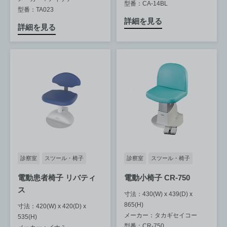
型番：CA-14BL
型番：TA023
詳細を見る
詳細を見る
診察室
スツール・椅子
診察室
スツール・椅子
電動患者椅子 リバティ
電動小椅子 CR-750
ス
寸法：430(W) x 439(D) x
865(H)
寸法：420(W) x 420(D) x
メーカー：タカギセイコー
535(H)
型番：CR-750