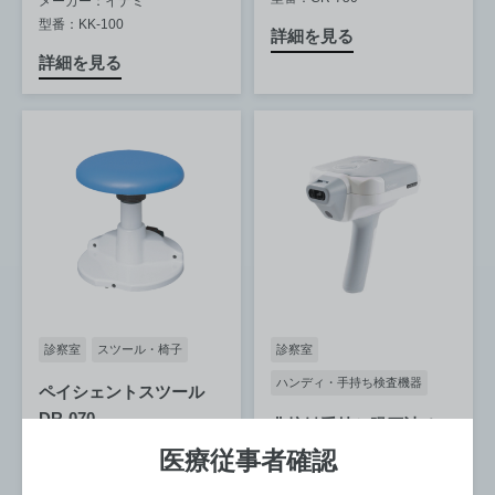
メーカー：イナミ
型番：KK-100
詳細を見る
詳細を見る
診察室
スツール・椅子
診察室
ハンディ・手持ち検査機器
ペイシェントスツール
DR-070
非接触手持ち眼圧計 ト
ノケア
医療従事者確認
寸法：-
メーカー：タカラベルモント
寸法：136(W) x 200(D) x