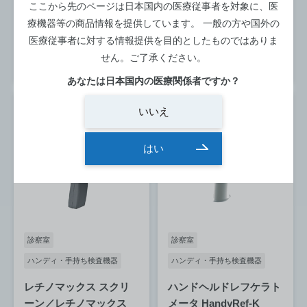
型番：DR-070
ここから先のページは日本国内の医療従事者を対象に、医
220(H)
療機器等の商品情報を提供しています。
一般の方や国外の
メーカー：キーラー
詳細を見る
型番：tonocare
医療従事者に対する情報提供を目的としたものではありま
せん。ご了承ください。
詳細を見る
あなたは日本国内の医療関係者ですか？
いいえ
はい
診察室
診察室
ハンディ・手持ち検査機器
ハンディ・手持ち検査機器
レチノマックス スクリ
ハンドヘルドレフケラト
ーン／レチノマックス
メータ HandyRef-K