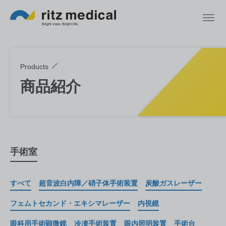
Products
商品紹介
手術室
すべて
超音波白内障／硝子体手術装置
炭酸ガスレーザー
フェムトセカンド・エキシマレーザー
内視鏡
眼科用手術顕微鏡
冷凍手術装置
眼内照明装置
手術台