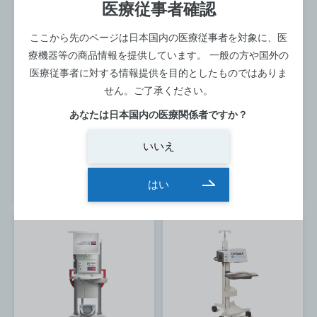
医療従事者確認
手術室
手術室
超音波白内障／硝子体手術装
超音波白内障／硝子体手術装
ここから先のページは日本国内の医療従事者を対象に、医
置
置
療機器等の商品情報を提供しています。
一般の方や国外の
白内障手術装置
白内障手術装置
医療従事者に対する情報提供を目的としたものではありま
CENTURION SILVER
CENTURION VISION
せん。ご了承ください。
SYSTEM
SYSTEM
あなたは日本国内の医療関係者ですか？
メーカー：アルコン
寸法：-
型番：CENTURION SILVER
メーカー：アルコン
いいえ
型番：CENTURION
詳細を見る
詳細を見る
はい