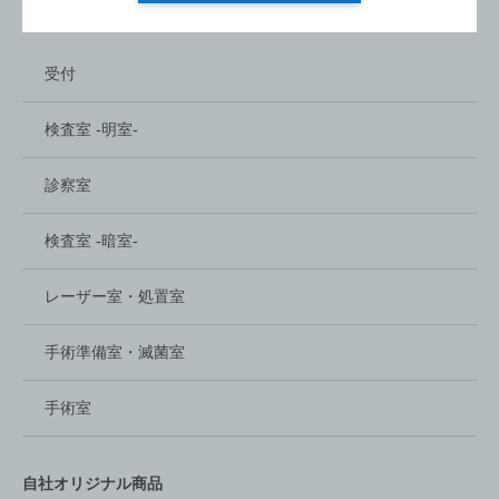
使用場所から探す
受付
検査室 -明室-
診察室
検査室 -暗室-
レーザー室‏・処置室
手術準備室・滅菌室
手術室
自社オリジナル商品