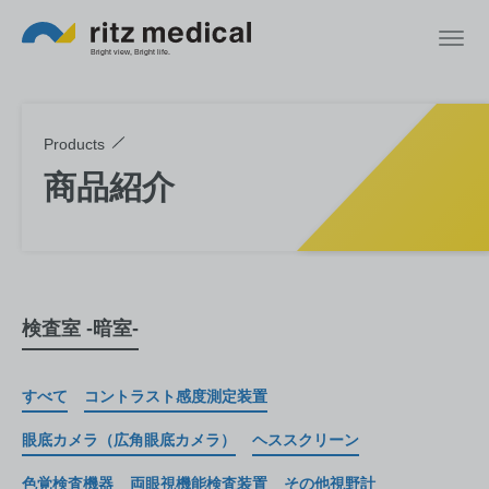
Products
商品紹介
検査室 -暗室-
すべて
コントラスト感度測定装置
眼底カメラ（広角眼底カメラ）
ヘススクリーン
色覚検査機器
両眼視機能検査装置
その他視野計