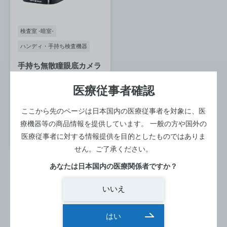
検査室 -暗室-
ハンディ・手持ち検査機器
手持ち無散瞳眼底カメラ
オーロラ
医療従事者確認
寸法：122(W) x 202(H) x 98(I)
メーカー：OPTOMED
ここから先のページは日本国内の医療従事者を対象に、医
型番：AURORA
療機器等の商品情報を提供しています。
一般の方や国外の
詳細を見る
医療従事者に対する情報提供を目的としたものではありま
せん。ご了承ください。
あなたは日本国内の医療関係者ですか？
いいえ
はい