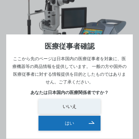
医療従事者確認
ここから先のページは日本国内の医療従事者を対象に、医
療機器等の商品情報を提供しています。
一般の方や国外の
医療従事者に対する情報提供を目的としたものではありま
せん。ご了承ください。
レーザー室‏・処置室
光凝固レーザー
あなたは日本国内の医療関係者ですか？
Vision One（+Array Laserlink）
いいえ
マルチカラーレーザ光凝固装置
はい
寸法：450(W) x 360(D) x 1050(H)