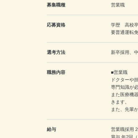
募集職種
営業職
応募資格
学歴 高校
要普通運転
選考方法
新卒採用、
職務内容
■営業職
ドクターや
専門知識が必
また医療機
きます。
また、先輩
給与
営業職採用 26
賞与 年2回（