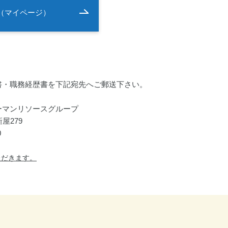
（マイページ）
書・職務経歴書を下記宛先へご郵送下さい。
ーマンリソースグループ
屋279
0
ただきます。