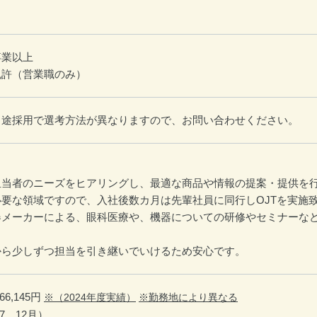
卒業以上
免許（営業職のみ）
中途採用で選考方法が異なりますので、お問い合わせください。
担当者のニーズをヒアリングし、最適な商品や情報の提案・提供を
要な領域ですので、入社後数カ月は先輩社員に同行しOJTを実施
器メーカーによる、眼科医療や、機器についての研修やセミナーな
から少しずつ担当を引き継いでいけるため安心です。
6,145円
※（2024年度実績）
※勤務地により異なる
7、12月）