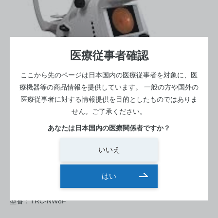
医療従事者確認
ここから先のページは日本国内の医療従事者を対象に、医
療機器等の商品情報を提供しています。
一般の方や国外の
医療従事者に対する情報提供を目的としたものではありま
せん。ご了承ください。
あなたは日本国内の医療関係者ですか？
検査室 -暗室-
眼底カメラ（広角眼底カメラ）
いいえ
無散瞳型眼底ｶﾒﾗ TRC-NW8F
はい
メーカー：トプコン
型番：TRC-NW8F