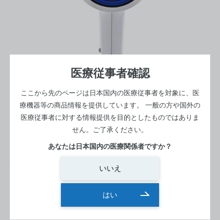
医療従事者確認
ここから先のページは日本国内の医療従事者を対象に、医
療機器等の商品情報を提供しています。
一般の方や国外の
医療従事者に対する情報提供を目的としたものではありま
せん。ご了承ください。
検査室 -明室-
角膜形状解析装置
あなたは日本国内の医療関係者ですか？
角膜形状測定装置 Keratograph
いいえ
5M
はい
寸法：275(W) x 320-400(D) x 485-512(H)